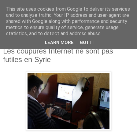
This site uses cookies from Google to deliver its services
Le VPN: Blog en Français
and to analyze traffic. Your IP address and user-agent are
shared with Google along with performance and security
metrics to ensure quality of service, generate usage
www.levpn.fr
statistics, and to detect and address abuse.
LEARN MORE
GOT IT
Monday, December 3, 2012
Les coupures Internet ne sont pas
futiles en Syrie