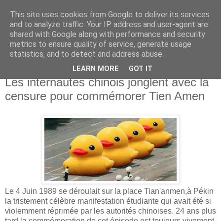
This site uses cookies from Google to deliver its services
Le VPN: Blog en Français
and to analyze traffic. Your IP address and user-agent are
shared with Google along with performance and security
metrics to ensure quality of service, generate usage
www.levpn.fr
statistics, and to detect and address abuse.
LEARN MORE
GOT IT
Friday, June 7, 2013
Les internautes chinois jonglent avec la
censure pour commémorer Tien Amen
Le 4 Juin 1989 se déroulait sur la place Tian'anmen,à Pékin
la tristement célèbre manifestation étudiante qui avait été si
violemment réprimée par les autorités chinoises. 24 ans plus
tard la commémoration de cet épisode est toujours vivement